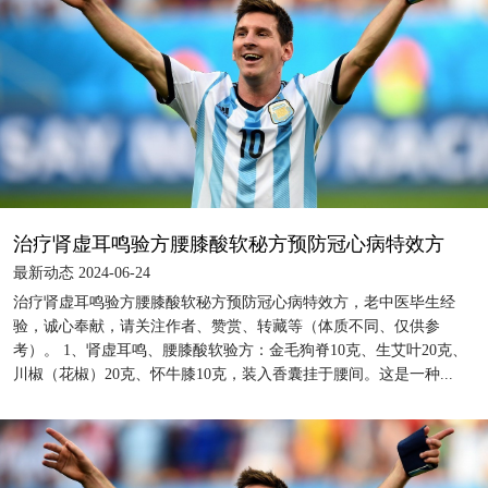
治疗肾虚耳鸣验方腰膝酸软秘方预防冠心病特效方
最新动态 2024-06-24
治疗肾虚耳鸣验方腰膝酸软秘方预防冠心病特效方，老中医毕生经
验，诚心奉献，请关注作者、赞赏、转藏等（体质不同、仅供参
考）。 1、肾虚耳鸣、腰膝酸软验方：金毛狗脊10克、生艾叶20克、
川椒（花椒）20克、怀牛膝10克，装入香囊挂于腰间。这是一种...