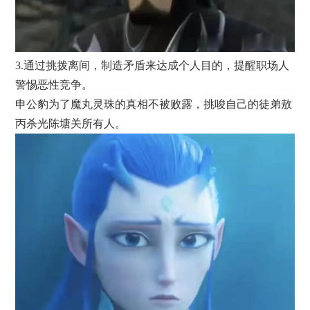
3.通过挑拨离间，制造矛盾来达成个人目的，提醒职场人
警惕恶性竞争。
申公豹为了魔丸灵珠的真相不被败露，挑唆自己的徒弟敖
丙杀光陈塘关所有人。