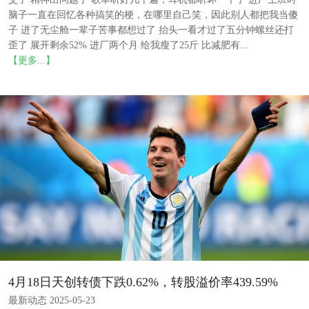
脑子一直在回忆各种搞笑的梗，在哪里自己笑，因此别人都把我当傻
子 进了无尘舱一辈子苦事都想过了 抬头一看才过了五分钟螺丝还打
歪了 展开剩余52% 进厂两个月 给我瘦了25斤 比减肥有...
【更多...】
4月18日天创转债下跌0.62%，转股溢价率439.59%
最新动态 2025-05-23