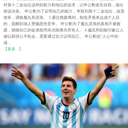
对第十二金仙位这样的权力和地位的追求，让申公豹迷失自我，做出
错误决策。 申公豹为了证明自己的能力，争取到第十二金仙位，故意
使坏，调换魔丸和灵珠。 3.通过挑拨离间，制造矛盾来达成个人目
的，提醒职场人警惕恶性竞争。 申公豹为了魔丸灵珠的真相不被败
露，挑唆自己的徒弟敖丙杀光陈塘关所有人。 4.偏见和刻板印象让人
难以获得公平机会，需要通过实力证明自己。 申公豹说“人心中的
成...
【更多...】