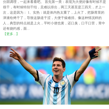
分因调理，一起来看看吧。 首先第一类：表现为大便好像有时候不是
很干，有时候特别干结，且难以排出，两三天甚至是三四天，才上一
次，这是因为： 1、实热：就是体内热太重了，上火了，把肠胃里的
津液给烤干了，导致这肠道干涩，大便干燥难排。像这种情况样的
人，典型的特点就是上火，平时小便也黄，还口臭，口干口苦，胃中
还有烧灼感，面...
【更多...】