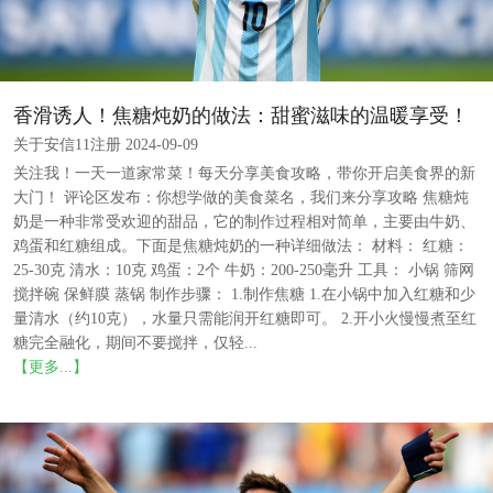
香滑诱人！焦糖炖奶的做法：甜蜜滋味的温暖享受！
关于安信11注册 2024-09-09
关注我！一天一道家常菜！每天分享美食攻略，带你开启美食界的新
大门！ 评论区发布：你想学做的美食菜名，我们来分享攻略 焦糖炖
奶是一种非常受欢迎的甜品，它的制作过程相对简单，主要由牛奶、
鸡蛋和红糖组成。下面是焦糖炖奶的一种详细做法： 材料： 红糖：
25-30克 清水：10克 鸡蛋：2个 牛奶：200-250毫升 工具： 小锅 筛网
搅拌碗 保鲜膜 蒸锅 制作步骤： 1.制作焦糖 1.在小锅中加入红糖和少
量清水（约10克），水量只需能润开红糖即可。 2.开小火慢慢煮至红
糖完全融化，期间不要搅拌，仅轻...
【更多...】