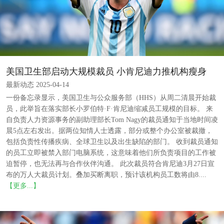
美国卫生部启动大规模裁员 小肯尼迪力推机构瘦身
最新动态 2025-04-14
一份备忘录显示，美国卫生与公众服务部（HHS）从周二清晨开始裁
员，此举旨在落实部长小罗伯特·F·肯尼迪缩减员工规模的目标。 来
自负责人力资源事务的副助理部长Tom Nagy的裁员通知于当地时间凌
晨5点左右发出。据两位知情人士透露，部分或整个办公室被裁撤，
包括负责性传播疾病、全球卫生以及出生缺陷的部门。 收到裁员通知
的员工立即被禁入部门电脑系统，这意味着他们所负责项目的工作被
迫暂停，也无法再与合作伙伴沟通。 此次裁员符合肯尼迪3月27日宣
布的万人大裁员计划。叠加买断离职，预计该机构员工数将由8....
【更多...】