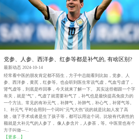
党参、人参、西洋参、红参等都是补气的, 有啥区别?
最新动态 2024-10-14
经常看中医的朋友肯定都不陌生，方子中总能看到比如，党参、人
参、西洋参，黄芪，红参等。也会听到医生常说气虚，气血亏虚了，
肾气虚等，到底是咋回事，今天就来了解一下。 其实这些都跟一个字
有关，就是“气”，气虚了就需要补气了，补气也是最快提高免疫力的
一个方法。常见的有补元气，补脾气，补肺气，补心气，补肾气等。
1、补元气 平时会用到一个词叫“元气大伤”说的就是比如人发了高
烧，做了手术或者是生了孩子等，都可以用这个词。比较有代表性的
额就是大补元气的人参了， 像人参含片，人参茶，等。中医里也有个
方子叫做—...
【更多...】