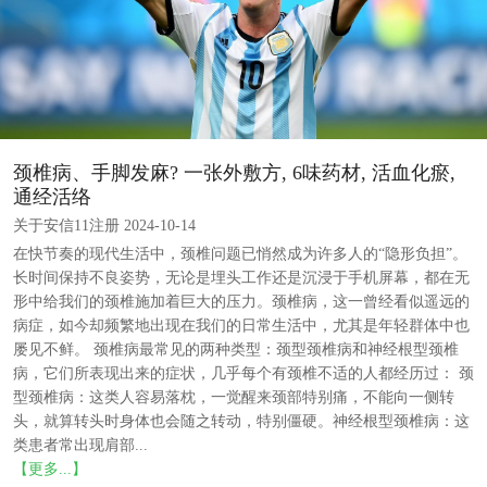
颈椎病、手脚发麻? 一张外敷方, 6味药材, 活血化瘀,
通经活络
关于安信11注册 2024-10-14
在快节奏的现代生活中，颈椎问题已悄然成为许多人的“隐形负担”。
长时间保持不良姿势，无论是埋头工作还是沉浸于手机屏幕，都在无
形中给我们的颈椎施加着巨大的压力。颈椎病，这一曾经看似遥远的
病症，如今却频繁地出现在我们的日常生活中，尤其是年轻群体中也
屡见不鲜。 颈椎病最常见的两种类型：颈型颈椎病和神经根型颈椎
病，它们所表现出来的症状，几乎每个有颈椎不适的人都经历过： 颈
型颈椎病：这类人容易落枕，一觉醒来颈部特别痛，不能向一侧转
头，就算转头时身体也会随之转动，特别僵硬。神经根型颈椎病：这
类患者常出现肩部...
【更多...】