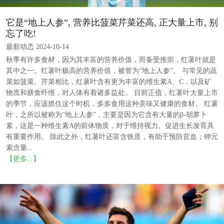
它是“地上人参”, 营养比菠菜芹菜还高, 正大量上市, 别
忘了吃!
最新动态 2024-10-14
秋季有许多食材，因为其丰富的营养价值，而备受推崇，红薯叶就是
其中之一。红薯叶极高的营养价值，被誉为“地上人参”。 与常见的蔬
菜如菠菜、芹菜相比，红薯叶含有更为丰富的维生素A、C，以及矿
物质和膳食纤维，对人体有着诸多益处。 目前正值，红薯叶大量上市
的季节，应该抓住这个时机，多多食用这种美味又健康的食材。 红薯
叶，之所以被称为“地上人参”，主要是因为它含有大量的β-胡萝卜
素，这是一种维生素A的前体物质，对于维持视力、促进生长发育具
有重要作用。 除此之外，红薯叶还富含铁质，有助于预防贫血；钾元
素含量...
【更多...】