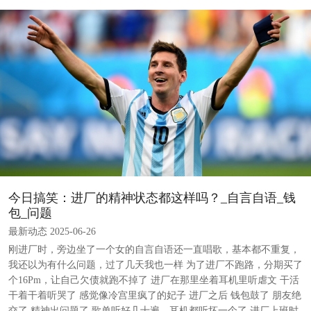
今日搞笑：进厂的精神状态都这样吗？_自言自语_钱
包_问题
最新动态 2025-06-26
刚进厂时，旁边坐了一个女的自言自语还一直唱歌，基本都不重复，
我还以为有什么问题，过了几天我也一样 为了进厂不跑路，分期买了
个16Pm，让自己欠债就跑不掉了 进厂在那里坐着耳机里听虐文 干活
干着干着听哭了 感觉像冷宫里疯了的妃子 进厂之后 钱包鼓了 朋友绝
交了 精神出问题了 歌单听好几十遍，耳机都听坏一个了 进厂上班时